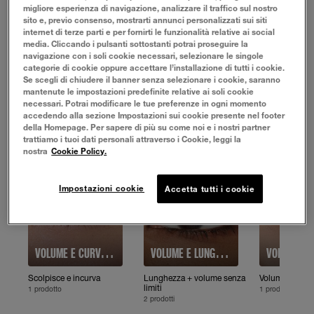
I nostri mascara della linea Ciglia Sensazionali sono
migliore esperienza di navigazione, analizzare il traffico sul nostro
perfetti per ottenere ciglia più lunghe e volumizzate, dalle
sito e, previo consenso, mostrarti annunci personalizzati sui siti
radici alle punte. Donando lunghezza e un effetto
internet di terze parti e per fornirti le funzionalità relative ai social
ventaglio di grande impatto, tutti i mascara della linea, da
media. Cliccando i pulsanti sottostanti potrai proseguire la
Sky High all'iconico Ciglia Sensazionali, sono tra i preferiti
navigazione con i soli cookie necessari, selezionare le singole
categorie di cookie oppure accettare l’installazione di tutti i cookie.
dai nostri consumatori.
Se scegli di chiudere il banner senza selezionare i cookie, saranno
mantenute le impostazioni predefinite relative ai soli cookie
UN MASCARA PER OGNI LOOK
necessari. Potrai modificare le tue preferenze in ogni momento
accedendo alla sezione Impostazioni sui cookie presente nel footer
della Homepage. Per sapere di più su come noi e i nostri partner
trattiamo i tuoi dati personali attraverso i Cookie, leggi la
nostra
Cookie Policy.
Impostazioni cookie
Accetta tutti i cookie
VOLUME E CURVATURA
VOLUME E LUNGHEZZA
Scolpisce e incurva
Lunghezza + volume senza
Volume e apert
limiti
1 prodotto
1 prodotto
2 prodotti