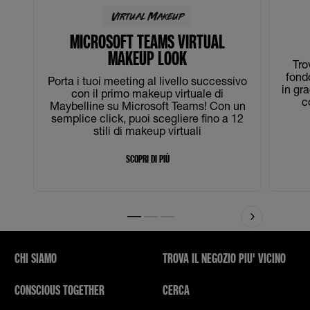
Virtual Makeup
MICROSOFT TEAMS VIRTUAL
MAKEUP LOOK
Tro
fondo
Porta i tuoi meeting al livello successivo
in gra
con il primo makeup virtuale di
c
Maybelline su Microsoft Teams! Con un
semplice click, puoi scegliere fino a 12
stili di makeup virtuali
SCOPRI DI PIÙ
Slide 1
Slide 2
Slide 3
CHI SIAMO
TROVA IL NEGOZIO PIU' VICINO
CONSCIOUS TOGETHER
CERCA