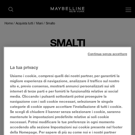
op
Home
Acquista tutti
Mani
Smalto
SMALTI
Continua senza accettare
La tua privacy
Scopri gli smalti di
Maybelline
New York. Il
nostro
Usiamo i cookie, compresi quelli dei nostri partner, per garantirti la
Smalto Fast Gel in sette colori con
asciugatura
migliore esperienza di navigazione, analizzare il traffico sul nostro
rapida e effetto gel in un istante.
sito e, previo consenso, mostrarti annunci personalizzati sui siti
internet di terze parti e per fornirti le funzionalità relative ai social
media. Cliccando i pulsanti sottostanti potrai proseguire la
navigazione con i soli cookie necessari, selezionare le singole
categorie di cookie oppure accettare l’installazione di tutti i cookie.
Se scegli di chiudere il banner senza selezionare i cookie, saranno
FILTRO
mantenute le impostazioni predefinite relative ai soli cookie
necessari. Potrai modificare le tue preferenze in ogni momento
accedendo alla sezione Impostazioni sui cookie presente nel footer
della Homepage. Per sapere di più su come noi e i nostri partner
1
a
1
elementi di
1