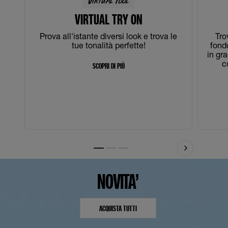
Virtual Tool
VIRTUAL TRY ON
Prova all'istante diversi look e trova le
Tro
tue tonalità perfette!
fondo
in gra
c
SCOPRI DI PIÙ
Slide 1
Slide 2
Slide 3
NOVITA’
ACQUISTA TUTTI