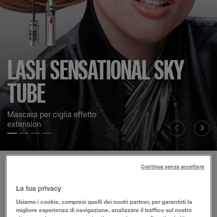
LASH SENSATIONAL SKY
TUBE
Mascara per ciglia effetto
extension
Test diapositiva 1
Test diapositiva 2
Test diapositiva 3
Test diapositiva 4
Continua senza accettare
VIRTUAL BEAUTY STUDIO
La tua privacy
Usiamo i cookie, compresi quelli dei nostri partner, per garantirti la
Scopri look a cui ispirarti e prova prodotti rivoluzionari con
migliore esperienza di navigazione, analizzare il traffico sul nostro