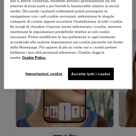
i nostri strumenti di makeup virtuale. Trova la tonalità di
sito e, previo consenso, mostrarti annunci personalizzati sui siti
internet di terze parti e per fornirti le funzionalità relative ai social
fondotinta perfetta e impara a definire le tue sopracciglia:
media. Cliccando i pulsanti sottostanti potrai proseguire la
il nostro Virtual Beauty Studio ti guiderà nella scelta del
navigazione con i soli cookie necessari, selezionare le singole
tuo prossimo prodotto preferito.
categorie di cookie oppure accettare l’installazione di tutti i cookie.
Se scegli di chiudere il banner senza selezionare i cookie, saranno
mantenute le impostazioni predefinite relative ai soli cookie
necessari. Potrai modificare le tue preferenze in ogni momento
accedendo alla sezione Impostazioni sui cookie presente nel footer
della Homepage. Per sapere di più su come noi e i nostri partner
trattiamo i tuoi dati personali attraverso i Cookie, leggi la
nostra
Cookie Policy.
Impostazioni cookie
Accetta tutti i cookie