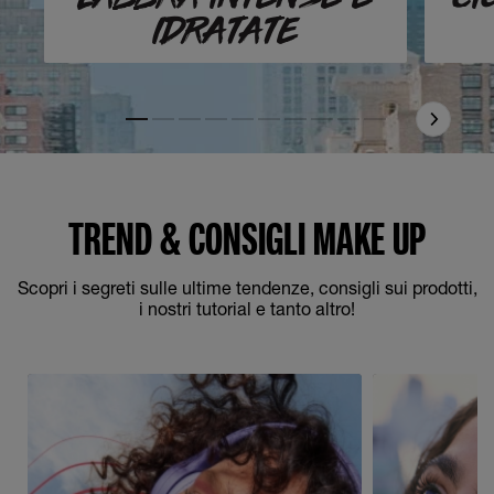
IDRATATE
Slide 1
Slide 2
Slide 3
Slide 4
Slide 5
Slide 6
Slide 7
Slide 8
Slide 9
Slide 10
TREND & CONSIGLI MAKE UP
Scopri i segreti sulle ultime tendenze, consigli sui prodotti,
i nostri tutorial e tanto altro!