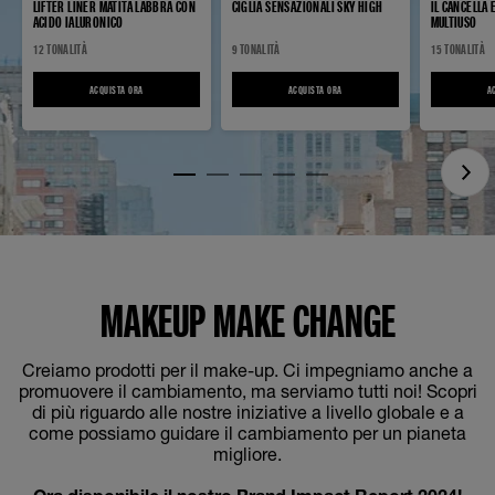
LIFTER LINER MATITA LABBRA CON
CIGLIA SENSAZIONALI SKY HIGH
IL CANCELLA
ACIDO IALURONICO
MULTIUSO
12 TONALITÀ
9 TONALITÀ
15 TONALITÀ
ACQUISTA ORA
LIFTER LINER MATITA LABBRA CON ACIDO IALURONICO
ACQUISTA ORA
CIGLIA SENSAZIONALI SKY HIGH
A
MAKEUP MAKE CHANGE
Creiamo prodotti per il make-up. Ci impegniamo anche a
promuovere il cambiamento, ma serviamo tutti noi! Scopri
di più riguardo alle nostre iniziative a livello globale e a
come possiamo guidare il cambiamento per un pianeta
migliore.