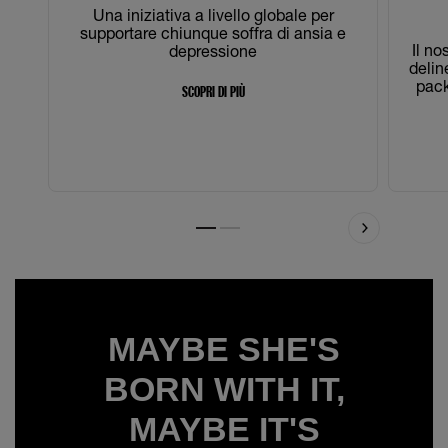
Una iniziativa a livello globale per
supportare chiunque soffra di ansia e
Il no
depressione
deline
pack
SCOPRI DI PIÙ
Slide 1
Slide 2
MAYBE SHE'S
BORN WITH IT,
MAYBE IT'S