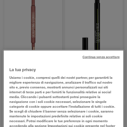
Continua senza accettare
SCULPTING STIX MATITA OCCHI 2 IN 1
TATTOO LINER INK PEN
La tua privacy
Usiamo i cookie, compresi quelli dei nostri partner, per garantirti la
4 TONALITÀ
1 TONALITÀ
migliore esperienza di navigazione, analizzare il traffico sul nostro
sito e, previo consenso, mostrarti annunci personalizzati sui siti
ACQUISTA ORA
SCULPTING STIX MATITA OCCHI 2 IN 1
ACQUISTA ORA
TATTOO LINER INK PEN
internet di terze parti e per fornirti le funzionalità relative ai social
media. Cliccando i pulsanti sottostanti potrai proseguire la
navigazione con i soli cookie necessari, selezionare le singole
categorie di cookie oppure accettare l’installazione di tutti i cookie.
Se scegli di chiudere il banner senza selezionare i cookie, saranno
mantenute le impostazioni predefinite relative ai soli cookie
necessari. Potrai modificare le tue preferenze in ogni momento
accedendo alla sezione Impostazioni sui cookie presente nel footer