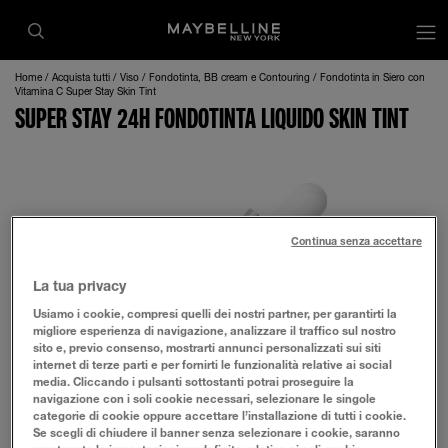
op
Home
Acquista tutti
Viso
Fondotinta, BB cream e Contouring
Fondotinta in Siero con
Vitamina C Super Stay Skin Tint
SUPER STAY 24H FONDOTINTA LIQUIDO SKIN TINT
Continua senza accettare
La tua privacy
Usiamo i cookie, compresi quelli dei nostri partner, per garantirti la
migliore esperienza di navigazione, analizzare il traffico sul nostro
sito e, previo consenso, mostrarti annunci personalizzati sui siti
internet di terze parti e per fornirti le funzionalità relative ai social
media. Cliccando i pulsanti sottostanti potrai proseguire la
navigazione con i soli cookie necessari, selezionare le singole
categorie di cookie oppure accettare l’installazione di tutti i cookie.
Se scegli di chiudere il banner senza selezionare i cookie, saranno