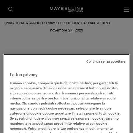
op
Home
TREND & CONSIGLI
Labbra
COLORI ROSSETTO: I NUOVI TREND
novembre 27, 2023
COLORI ROSSETTO: I NUOVI TREND
Continua senza accettare
La tua privacy
Anche se nel make-up vige la regola che occorre indossare
quello che piace per sentirsi a proprio agio, ci sono alcune
Usiamo i cookie, compresi quelli dei nostri partner, per garantirti la
indicazioni che sarebbe meglio rispettare. Una di queste
migliore esperienza di navigazione, analizzare il traffico sul nostro
dice che non tutti i
colori di rossetto si adattano a tutte le
sito e, previo consenso, mostrarti annunci personalizzati sui siti
forme e tipi di labbra
.
internet di terze parti e per fornirti le funzionalità relative ai social
media. Cliccando i pulsanti sottostanti potrai proseguire la
Ecco come orientarsi nella scelta dei colori rossetto più
navigazione con i soli cookie necessari, selezionare le singole
adatti al tipo di labbra.
categorie di cookie oppure accettare l’installazione di tutti i cookie.
Rossetto rosso
: è perfetto per chi ha labbra carnose e
Se scegli di chiudere il banner senza selezionare i cookie, saranno
ben delineate perché tende a metterle in evidenza. Da
mantenute le impostazioni predefinite relative ai soli cookie
evitare questo colore se le labbra sono sottili, perché si
necessari. Potrai modificare le tue preferenze in ogni momento
otterrebbe l’effetto di maggiore assottigliamento.