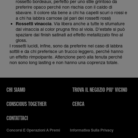
rossetto bordeaux, perfetto per uno stile grintoso da
preferire opaco perché non rischia con il caldo di
sbavare. Il colore sta bene a chi ha capelli scuri o rossi e
a chi ha labbra carnose (al pari dei rossetti rossi)
Rossetti vinaccia
. Via libera anche a tutte le sfumature
dal vinaccia al color prugna fino al viola. D’estate si può
spaziare dai finish satinati ad effetto metallizzato fino al
gloss.
I rossetti lucidi, infine, sono da preferire nel caso di labbra
sottili e da chi preferisce un trucco leggero, perché hanno
un effetto rimpolpante. Attenzione però alla tenuta perché
non sono long lasting e non hanno una coprenza totale.
CHI SIAMO
TROVA IL NEGOZIO PIU' VICINO
CONSCIOUS TOGETHER
CERCA
CONTATTACI
Concorsi E Operazioni A Premi
Informativa Sulla Privacy