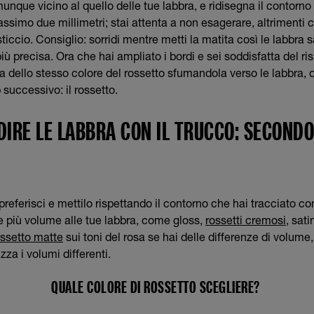
unque vicino al quello delle tue labbra, e ridisegna il contorno
ssimo due millimetri; stai attenta a non esagerare, altrimenti c
osticcio. Consiglio: sorridi mentre metti la matita così le labbra
iù precisa. Ora che hai ampliato i bordi e sei soddisfatta del ris
ta dello stesso colore del rossetto sfumandola verso le labbra,
 successivo: il rossetto.
IRE LE LABBRA CON IL TRUCCO: SECONDO 
referisci e mettilo rispettando il contorno che hai tracciato co
re più volume alle tue labbra, come gloss,
rossetti cremosi
, sati
ossetto matte
sui toni del rosa se hai delle differenze di volume,
za i volumi differenti.
QUALE COLORE DI ROSSETTO SCEGLIERE?