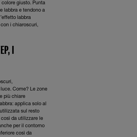
l colore giusto. Punta
 le labbra e tendono a
’effetto labbra
on i chiaroscuri,
P, I
scuri,
di luce. Come? Le zone
e più chiare
abbra: applica solo al
utilizzata sul resto
così da utilizzare le
anche per il contorno
nferiore così da