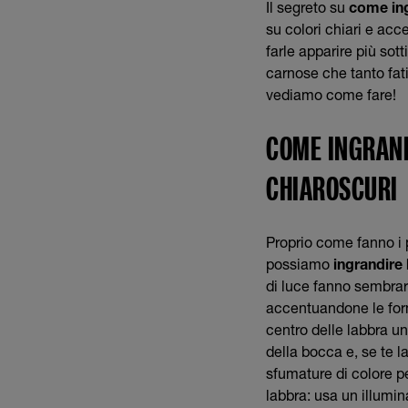
Il segreto su
come ing
su colori chiari e acc
farle apparire più sot
carnose che tanto fat
vediamo come fare!
COME INGRAND
CHIAROSCURI
Proprio come fanno i p
possiamo
ingrandire 
di luce fanno sembrar
accentuandone le forme
centro delle labbra un
della bocca e, se te l
sfumature di colore pe
labbra: usa un illumin