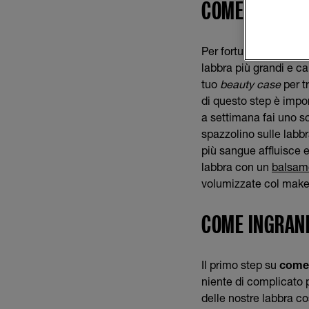
COME INGRAND
Per fortuna non c’è bi
labbra più grandi e c
tuo
beauty case
per t
di questo step è impo
a settimana fai uno sc
spazzolino sulle labbra
più sangue affluisce e
labbra con un
balsa
volumizzate col make
COME INGRAND
Il primo step su
come 
niente di complicato 
delle nostre labbra co