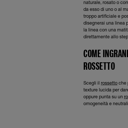
naturale, rosato o com
da esso di uno o al ma
troppo artificiale e p
disegnerai una linea p
la linea con una mati
direttamente allo step
COME INGRAND
ROSSETTO
Scegli il
rossetto
che p
texture lucida per da
oppure punta su un
r
omogeneità e neutraliz