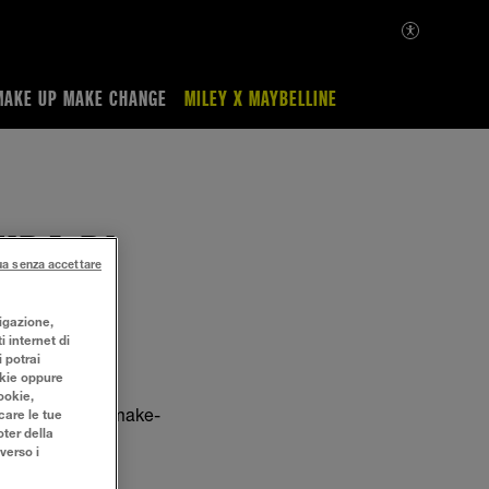
MAKE UP MAKE CHANGE
MILEY X MAYBELLINE
IDA DI
ua senza accettare
vigazione,
i internet di
i potrai
okie oppure
ookie,
 ricercati con il make-
care le tue
ter della
verso i