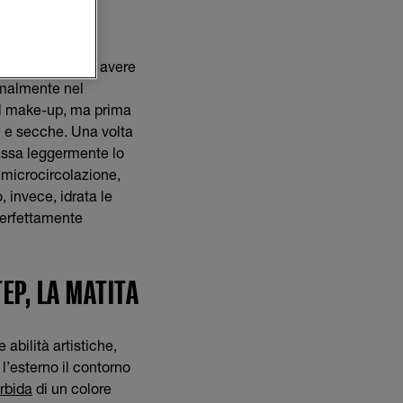
ini estetici per avere
ormalmente nel
l make-up, ma prima
e e secche. Una volta
passa leggermente lo
a microcircolazione,
 invece, idrata le
perfettamente
EP, LA MATITA
abilità artistiche,
l’esterno il contorno
rbida
di un colore