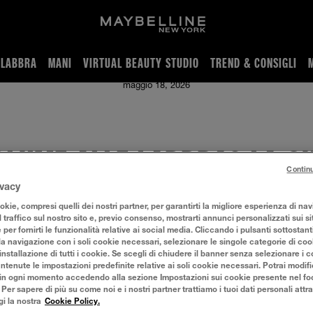
LABBRA
MANI
VIRTUAL BEAUTY STUDIO
TREND & CONSIGLI
I MAKE-UP PER LABBRA MAXI!
maggio 18, 2026
LUME ALLE LABBRA? LA GU
Contin
ivacy
 PER LABBRA MAXI!
kie, compresi quelli dei nostri partner, per garantirti la migliore esperienza di na
l traffico sul nostro sito e, previo consenso, mostrarti annunci personalizzati sui sit
e per fornirti le funzionalità relative ai social media. Cliccando i pulsanti sottostant
la navigazione con i soli cookie necessari, selezionare le singole categorie di co
installazione di tutti i cookie. Se scegli di chiudere il banner senza selezionare i c
 baci!
Ingrandire le labbra con il trucco
è uno degli effetti più
tenute le impostazioni predefinite relative ai soli cookie necessari. Potrai modifi
in ogni momento accedendo alla sezione Impostazioni sui cookie presente nel foo
mmaginare il perché!
r sapere di più su come noi e i nostri partner trattiamo i tuoi dati personali attra
gi la nostra
Cookie Policy.