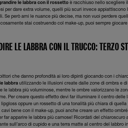
randire le labbra con il rossetto
è racchiuso nello scegliere i
esi per dare extra volume, quelli più scuri invece appiattiscono
tili. Se però ami le nuance più decise, ma non vuoi perdere quell
icosamente stai costruendo col make-up, puoi sempre giocare c
IRE LE LABBRA CON IL TRUCCO: TERZO STE
ittori che danno profondità ai loro dipinti giocando con i chiaro
le labbra
utilizzando le illusioni create dalle zone di ombra e 
e le labbra più voluminose, mentre le ombre valorizzano le zon
. Per creare questo effetto devi far illuminare il centro delle l
 lipgloss oppure un rossetto di una tonalità più chiara di quella 
a cavi bene con il make-up, puoi anche creare un effetto ombré 
r far apparire le labbra più carnose! Ricordati del chiaroscuro 
ante sull’arco di cupido e una terra matte al centro del labbro i