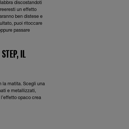
 labbra discostandoti
reeresti un effetto
 saranno ben distese e
ultato, puoi ritoccare
 oppure passare
STEP, IL
n la matita. Scegli una
nati e metallizzati,
 l’effetto opaco crea