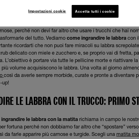
IRE LE LABBRA: CHIRURGIA? NO, GRAZIE
Impostazioni cookie
Accetta tutti i cookie
sogno di ricorrere necessariamente alla chirurgia o a dei ritocch
arnose, perché non devi far altro che usare i trucchi che hai n
rasformarle del tutto. Vediamo
come ingrandire le labbra
con i
rtante ricordarti che non puoi fare miracoli su labbra screpolat
rub delicato con miele e zucchero e, se proprio vai di fretta, 
. L’obiettivo è portare via tutte le pellicine morte e riattivare l
 più volume acquisiscono le labbra. Una volta al giorno almeno,
mo
così da averle sempre morbide, curate e pronte a diventare 
-up!
IRE LE LABBRA CON IL TRUCCO: PRIMO ST
ingrandire le labbra con la matita
richiama in campo le nostre 
per fortuna perché non dobbiamo far altro che “spostare” verso 
sì da farle apparire più carnose e turgide. Scegli una
matita mo