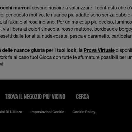
 occhi marroni
devono riuscire a valorizzare il contrasto che c’è 
ro; per questo motivo, le nuance più adatte sono senza dubbio 
, al fuxia e al rosa indiano. Per un make up più deciso, lumino
 via libera ai colori vinaccia, rosso mattone, bordeaux e borgo
ossetti dalle tonalità nude-rosate, pesca e caramello, particola
 delle nuance giusta per i tuoi look, la
Prova Virtuale
disponib
rk fa al caso tuo! Gioca con tutte le sfumature possibili per u
w!
TROVA IL NEGOZIO PIU' VICINO
CERCA
ini Di Utilizzo
Impostazioni Cookie
Cookie Policy