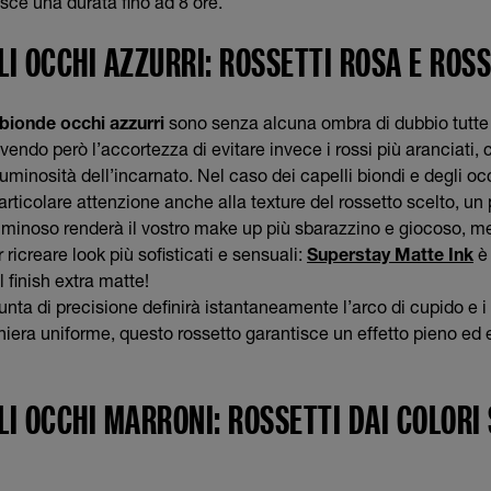
sce una durata fino ad 8 ore.
LI OCCHI AZZURRI: ROSSETTI ROSA E ROS
 bionde occhi azzurri
sono senza alcuna ombra di dubbio tutte le
avendo però l’accortezza di evitare invece i rossi più aranciati, 
uminosità dell’incarnato. Nel caso dei capelli biondi e degli occ
rticolare attenzione anche alla texture del rossetto scelto, un
 luminoso renderà il vostro make up più sbarazzino e giocoso, me
 ricreare look più sofisticati e sensuali:
Superstay Matte Ink
è 
l finish extra matte!
unta di precisione definirà istantaneamente l’arco di cupido e i 
niera uniforme, questo rossetto garantisce un effetto pieno ed
I OCCHI MARRONI: ROSSETTI DAI COLORI 