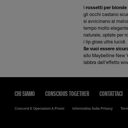
I
rossetti per bionde
gli occhi castano scu
si avvicinano al malva
tempo molto elegante,
naturale, optate per r
i lip gloss ultra lucidi.
Se vuoi essere sicura
sito Maybelline New Yo
labbra dall’effetto wo
CHI SIAMO
CONSCIOUS TOGETHER
CONTATTACI
Concorsi E Operazioni A Premi
Informativa Sulla Privacy
Term