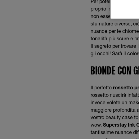
Per poter scegliere la
proprio incarnato che i
non essere un’impresa 
sfumature diverse, ciò
nuance per le chiome d
tonalità più scure e p
Il segreto per trovare
gli occhi! Sarà il color
BIONDE CON G
Il perfetto
rossetto pe
rossetto riuscirà infa
invece volete un make
maggiore profondità al
vostro beauty case ton
wow.
Superstay Ink 
tantissime nuance diff