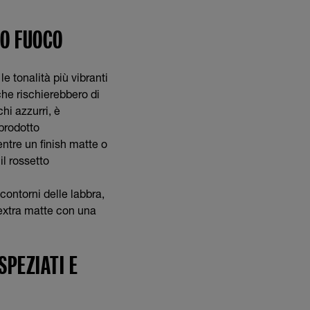
SO FUOCO
 tonalità più vibranti
che rischierebbero di
hi azzurri, è
 prodotto
ntre un finish matte o
il rossetto
contorni delle labbra,
 extra matte con una
SPEZIATI E