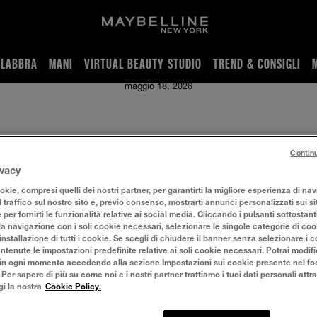
LABBRA
MANI
VIRTUAL BEAUTY STUDIO
TREND & CONSIGLI
 LE NUANCE GIUSTE
maggio 18, 2026
 PER BIONDE: COME SCEGLI
Contin
ivacy
kie, compresi quelli dei nostri partner, per garantirti la migliore esperienza di na
GIUSTE
l traffico sul nostro sito e, previo consenso, mostrarti annunci personalizzati sui sit
e per fornirti le funzionalità relative ai social media. Cliccando i pulsanti sottostant
la navigazione con i soli cookie necessari, selezionare le singole categorie di co
installazione di tutti i cookie. Se scegli di chiudere il banner senza selezionare i c
tenute le impostazioni predefinite relative ai soli cookie necessari. Potrai modifi
in ogni momento accedendo alla sezione Impostazioni sui cookie presente nel foo
tico irrinunciabile che riesce a valorizzare e completare qu
r sapere di più su come noi e i nostri partner trattiamo i tuoi dati personali attra
labbra, infatti, significa illuminare istantaneamente il viso, 
gi la nostra
Cookie Policy.