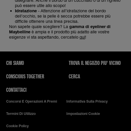
disegnare. Anche il bordo di un cucchiaio o di un righello
può essere utile allo scopo!
Idratazione
- Attenzione all’idratazione del bordo
dell’occhio, se la pelle è secca potrebbe essere più
difficile ottenere una linea precisa.
Non sapete quale scegliere? La
gamma di eyeliner di
Maybelline
è ampia e il prodotto più adatto alle vostre
esigenze vi sta aspettando, cercatelo
qui
!
CHI SIAMO
TROVA IL NEGOZIO PIU' VICINO
CONSCIOUS TOGETHER
CERCA
CONTATTACI
Concorsi E Operazioni A Premi
Informativa Sulla Privacy
Termini Di Utilizzo
Impostazioni Cookie
Cookie Policy