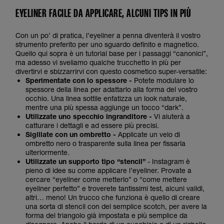
EYELINER FACILE DA APPLICARE, ALCUNI TIPS IN PIÙ
Con un po’ di pratica, l’eyeliner a penna diventerà il vostro
strumento preferito per uno sguardo definito e magnetico.
Quello qui sopra è un tutorial base per i passaggi “canonici”,
ma adesso vi sveliamo qualche trucchetto in più per
divertirvi e sbizzarrirvi con questo cosmetico super-versatile:
Sperimentate con lo spessore -
Potete modulare lo
spessore della linea per adattarlo alla forma del vostro
occhio. Una linea sottile enfatizza un look naturale,
mentre una più spessa aggiunge un tocco “dark”.
Utilizzate uno specchio ingranditore -
Vi aiuterà a
catturare i dettagli e ad essere più precisi.
Sigillate con un ombretto -
Applicate un velo di
ombretto nero o trasparente sulla linea per fissarla
ulteriormente.
Utilizzate un supporto tipo “stencil”
- Instagram è
pieno di idee su come applicare l’eyeliner. Provate a
cercare “eyeliner come metterlo” o “come mettere
eyeliner perfetto” e troverete tantissimi test, alcuni validi,
altri… meno! Un trucco che funziona è quello di creare
una sorta di stencil con del semplice scotch, per avere la
forma del triangolo già impostata e più semplice da