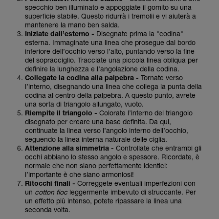
specchio ben illuminato e appoggiate il gomito su una
superficie stabile. Questo ridurrà i tremolii e vi aiuterà a
mantenere la mano ben salda.
Iniziate dall’esterno -
Disegnate prima la "codina"
esterna. Immaginate una linea che prosegue dal bordo
inferiore dell’occhio verso l’alto, puntando verso la fine
del sopracciglio. Tracciate una piccola linea obliqua per
definire la lunghezza e l’angolazione della codina.
Collegate la codina alla palpebra -
Tornate verso
l’interno, disegnando una linea che collega la punta della
codina al centro della palpebra. A questo punto, avrete
una sorta di triangolo allungato, vuoto.
Riempite il triangolo -
Colorate l’interno del triangolo
disegnato per creare una base definita. Da qui,
continuate la linea verso l’angolo interno dell’occhio,
seguendo la linea interna naturale delle ciglia.
Attenzione alla simmetria -
Controllate che entrambi gli
occhi abbiano lo stesso angolo e spessore. Ricordate, è
normale che non siano perfettamente identici:
l’importante è che siano armoniosi!
Ritocchi finali -
Correggete eventuali imperfezioni con
un
cotton fioc
leggermente imbevuto di struccante. Per
un effetto più intenso, potete ripassare la linea una
seconda volta.