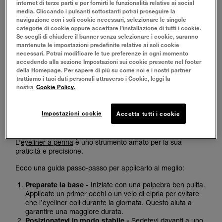
internet di terze parti e per fornirti le funzionalità relative ai social
hanno reso l’eyeliner intramontabile.
media. Cliccando i pulsanti sottostanti potrai proseguire la
Oggi, è un alleato di stile che può adattarsi a ogni look, dal
navigazione con i soli cookie necessari, selezionare le singole
più naturale al più “drammatico”... ma
come si mette
categorie di cookie oppure accettare l’installazione di tutti i cookie.
l’eyeliner?
Può essere complicato all’inizio, lo sappiamo,
Se scegli di chiudere il banner senza selezionare i cookie, saranno
perché occorre una certa manualità e perché le righe di
mantenute le impostazioni predefinite relative ai soli cookie
entrambi gli occhi devono essere simmetriche e dello stesso
necessari. Potrai modificare le tue preferenze in ogni momento
spessore.
accedendo alla sezione Impostazioni sui cookie presente nel footer
Ecco per voi tanti suggerimenti su
come mettere l’eyeliner
della Homepage. Per sapere di più su come noi e i nostri partner
a penna
facendo una riga perfetta per dare più profondità
trattiamo i tuoi dati personali attraverso i Cookie, leggi la
allo sguardo e ottenere un effetto da vere “dive”.
nostra
Cookie Policy.
COME METTERE EYELINER A PENNA: UN TUTORIAL IN 7
Impostazioni cookie
Accetta tutti i cookie
PASSI
L’
eyeliner a penna
è uno strumento amato per la sua
praticità e precisione.
Ecco una guida passo-passo per applicarlo al meglio:
Preparate la base -
Iniziate con una palpebra ben pulita.
Applicate un primer occhi o un velo di cipria per evitare
che l’eyeliner coli durante la giornata. Questo aiuta a
garantire una maggiore durata.
Posizionatevi in modo stabile -
Sedetevi davanti a uno