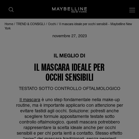
op
Home
TREND & CONSIGLI
Occhi
Il mascara ideale per occhi sensibili - Maybelline New
York
novembre 27, 2023
IL MEGLIO DI
IL MASCARA IDEALE PER
OCCHI SENSIBILI
TESTATO SOTTO CONTROLLO OFTALMOLOGICO
Il mascara
è uno step fondamentale nella make-up
routine, ma è importante applicarlo con attenzione per
evitare fastidi agli occhi. Soluzione: potresti anche
scegliere formule appositamente testate sotto
controllo oftalmologico. questi mascara potrebbero
rappresentare la scelta ideale anche per occhi
sensibili e per chi porta lenti a contatto. Stesso effetto
“wow” dei mascara tradizionali, senza pensieri!