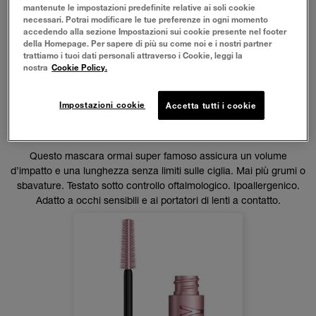
mantenute le impostazioni predefinite relative ai soli cookie
necessari. Potrai modificare le tue preferenze in ogni momento
accedendo alla sezione Impostazioni sui cookie presente nel footer
della Homepage. Per sapere di più su come noi e i nostri partner
trattiamo i tuoi dati personali attraverso i Cookie, leggi la
nostra
Cookie Policy.
Impostazioni cookie
Accetta tutti i cookie
MASCARA LASH SENSATIONAL® SKY HIGH
WATERPROOF
Questo mascara ormai super famoso assicura un volume
d’impatto e una lunghezza senza limiti sulle ciglia. Mai più grumi o
sbavature. Testato sotto controllo oftalmologico. Ipoallergenico.
Adatto a occhi sensibili e ai portatori di lenti a contatto.