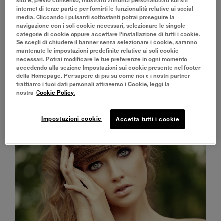
Abbinare stili e makeup occhi è facile, il bello viene quando
internet di terze parti e per fornirti le funzionalità relative ai social
poi si deve giocare con le variazioni sul tema. Ecco le 4
media. Cliccando i pulsanti sottostanti potrai proseguire la
personalità più comuni, tu quale sei?
navigazione con i soli cookie necessari, selezionare le singole
La Romantica
categorie di cookie oppure accettare l’installazione di tutti i cookie.
Lo stile romantico con gonne, balze e un tocco di retrò, è
Se scegli di chiudere il banner senza selezionare i cookie, saranno
fatto per essere abbinato all’eyeliner nero dalla codina
mantenute le impostazioni predefinite relative ai soli cookie
lunga: più la riga è spessa più il trucco diventa sensuale. Per
necessari. Potrai modificare le tue preferenze in ogni momento
le romantiche la scelta giusta cade su un
eyeliner liquido
accedendo alla sezione Impostazioni sui cookie presente nel footer
morbido
e fine con applicatore a penna ad alta
della Homepage. Per sapere di più su come noi e i nostri partner
precisione. L’eyeliner ancora più spesso diventa
trattiamo i tuoi dati personali attraverso i Cookie, leggi la
protagonista dello stile rock, ma anche uno smokey eyes
nostra
Cookie Policy.
nero sa valorizzare il lato rock di ogni outfit. Le donne rock
non possono sbagliare con gli
eyeliner in matita
con
Impostazioni cookie
apposito applicatore a sfumino per offrire un perfetto look
Accetta tutti i cookie
smoky, ancora più rock, in poco tempo.