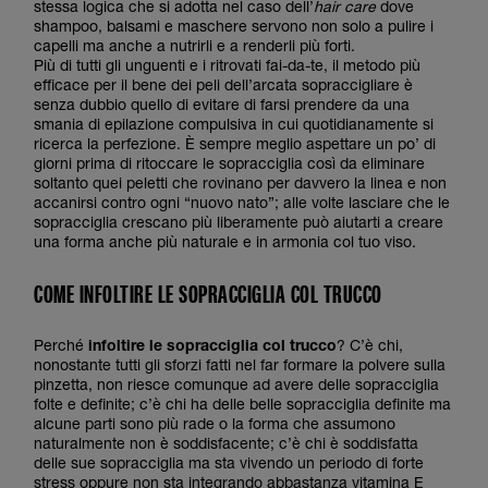
stessa logica che si adotta nel caso dell’
hair care
dove
shampoo, balsami e maschere servono non solo a pulire i
capelli ma anche a nutrirli e a renderli più forti.
Più di tutti gli unguenti e i ritrovati fai-da-te, il metodo più
efficace per il bene dei peli dell’arcata sopraccigliare è
senza dubbio quello di evitare di farsi prendere da una
smania di epilazione compulsiva in cui quotidianamente si
ricerca la perfezione. È sempre meglio aspettare un po’ di
giorni prima di ritoccare le sopracciglia così da eliminare
soltanto quei peletti che rovinano per davvero la linea e non
accanirsi contro ogni “nuovo nato”; alle volte lasciare che le
sopracciglia crescano più liberamente può aiutarti a creare
una forma anche più naturale e in armonia col tuo viso.
COME INFOLTIRE LE SOPRACCIGLIA COL TRUCCO
Perché
infoltire le sopracciglia col trucco
? C’è chi,
nonostante tutti gli sforzi fatti nel far formare la polvere sulla
pinzetta, non riesce comunque ad avere delle sopracciglia
folte e definite; c’è chi ha delle belle sopracciglia definite ma
alcune parti sono più rade o la forma che assumono
naturalmente non è soddisfacente; c’è chi è soddisfatta
delle sue sopracciglia ma sta vivendo un periodo di forte
stress oppure non sta integrando abbastanza vitamina E