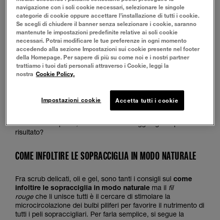
navigazione con i soli cookie necessari, selezionare le singole
PERCHÉ INFOLTIRE LE SOPRACCIGLIA
categorie di cookie oppure accettare l’installazione di tutti i cookie.
Se scegli di chiudere il banner senza selezionare i cookie, saranno
mantenute le impostazioni predefinite relative ai soli cookie
Il perché è facile scoprirlo, la linea dell’arcata sopraccigliare
necessari. Potrai modificare le tue preferenze in ogni momento
aiuta a incorniciare lo sguardo, a rendere il viso più
accedendo alla sezione Impostazioni sui cookie presente nel footer
armonioso e influenza l’espressione che assume il viso. In
della Homepage. Per sapere di più su come noi e i nostri partner
che modo? Delle sopracciglia molto vicine renderanno
trattiamo i tuoi dati personali attraverso i Cookie, leggi la
l’espressione arcigna, quelle più distanti fanno assumere un
nostra
Cookie Policy.
aspetto di perenne stupore, mentre le sopracciglia sottili
rendono lo sguardo meno espressivo e hanno un’aria molto
finta e posticcia. Le sopracciglia
à la page
mirano a
Impostazioni cookie
Accetta tutti i cookie
rispecchiare un look naturale ma non per questo trasandato
o lasciato al caso, bensì definito e ben strutturato, dove la
linea è folta e piena, ma come fare a raggiungere questo
risultato?
COME INFOLTIRE LE SOPRACCIGLIA IN MODO NATURALE
Fra scrub delicati, oli e gel, sono tanti i consigli sul
come
infoltire le sopracciglia in modo naturale
ma il
fil
rouge
che li unisce tutti è il cercare di stimolare la
microcircolazione dei bulbi piliferi per favorire il nutrimento di
tutti i peli sopraccigliari. Per farla semplice, si segue la