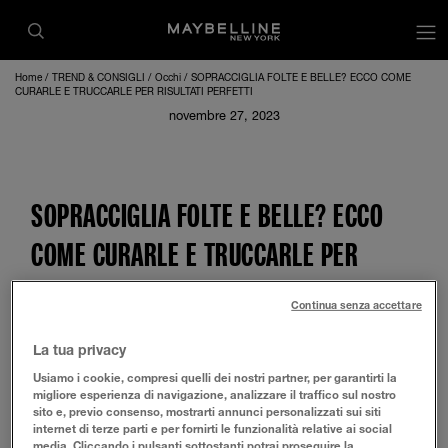
op
Home
TREND & CONSIGLI
Occhi
SOPRACCIGLIA FOLTE E BELLE? ECCO COME
CURARLE E TRUCCARLE PER RISULTATI PERFETTI
novembre 27, 2023
SOPRACCIGLIA FOLTE E BELLE? ECCO
COME CURARLE E TRUCCARLE PER
RISULTATI PERFETTI
Continua senza accettare
La tua privacy
Infoltire le sopracciglia
è ormai il trend del momento. Dopo
più di un decennio passato a portarle sottili, si è fatta man
Usiamo i cookie, compresi quelli dei nostri partner, per garantirti la
mano strada la tendenza delle sopracciglia bold e definite ed
migliore esperienza di navigazione, analizzare il traffico sul nostro
è diventato, così, fondamentale capire
come infoltire le
sito e, previo consenso, mostrarti annunci personalizzati sui siti
sopracciglia
.
internet di terze parti e per fornirti le funzionalità relative ai social
media. Cliccando i pulsanti sottostanti potrai proseguire la