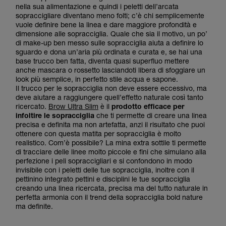
nella sua alimentazione e quindi i peletti dell’arcata
sopraccigliare diventano meno folti; c’è chi semplicemente
vuole definire bene la linea e dare maggiore profondità e
dimensione alle sopracciglia. Quale che sia il motivo, un po’
di make-up ben messo sulle sopracciglia aiuta a definire lo
sguardo e dona un’aria più ordinata e curata e, se hai una
base trucco ben fatta, diventa quasi superfluo mettere
anche mascara o rossetto lasciandoti libera di sfoggiare un
look più semplice, in perfetto stile acqua e sapone.
Il trucco per le sopracciglia non deve essere eccessivo, ma
deve aiutare a raggiungere quell’effetto naturale così tanto
ricercato.
Brow Ultra Slim
è il
prodotto efficace per
infoltire le sopracciglia
che ti permette di creare una linea
precisa e definita ma non artefatta, anzi il risultato che puoi
ottenere con questa matita per sopracciglia è molto
realistico. Com’è possibile? La mina extra sottile ti permette
di tracciare delle linee molto piccole e fini che simulano alla
perfezione i peli sopraccigliari e si confondono in modo
invisibile con i peletti delle tue sopracciglia, inoltre con il
pettinino integrato pettini e disciplini le tue sopracciglia
creando una linea ricercata, precisa ma del tutto naturale in
perfetta armonia con il trend della sopracciglia bold nature
ma definite.