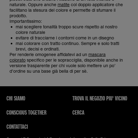
naturale. Oppure anche
matite
col doppio applicatore che
facilitano la stesura del colore e permette di sfumare il
prodotto.
Importantissimo:
mai scegliere tonalità troppo scure rispetto al nostro
colore naturale
evitare di tracciarne i contorni come in un disegno
mai colorare con tratto continuo. Sempre e solo tratti
brevi, decisi e ordinati.
Per renderle omogenee affidatevi ad un
mascara
colorato
specifico per le sopracciglia, disponibile anche in
versione trasparente per chi vuole solo mettere un po’
d’ordine su una base già bella di per sè.
CHI SIAMO
TROVA IL NEGOZIO PIU' VICINO
CONSCIOUS TOGETHER
CERCA
CONTATTACI