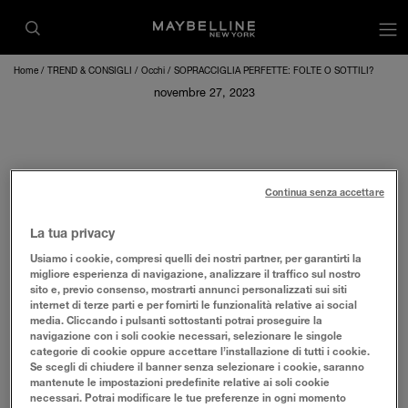
op
Home
TREND & CONSIGLI
Occhi
SOPRACCIGLIA PERFETTE: FOLTE O SOTTILI?
novembre 27, 2023
SOPRACCIGLIA PERFETTE: FOLTE O
Continua senza accettare
SOTTILI?
La tua privacy
Usiamo i cookie, compresi quelli dei nostri partner, per garantirti la
Le sopracciglia sono la migliore cornice naturale per gli
migliore esperienza di navigazione, analizzare il traffico sul nostro
occhi, a tal punto da diventare spesso le vere protagoniste
sito e, previo consenso, mostrarti annunci personalizzati sui siti
del makeup. Far parte della categoria con belle sopracciglia
internet di terze parti e per fornirti le funzionalità relative ai social
naturali, folte e intense, significa cavalcare il trend del
media. Cliccando i pulsanti sottostanti potrai proseguire la
navigazione con i soli cookie necessari, selezionare le singole
momento senza grande sforzo. Per tutte le altre, invece,
categorie di cookie oppure accettare l’installazione di tutti i cookie.
servirà qualche minuto in più per il trucco la mattina, ma
Se scegli di chiudere il banner senza selezionare i cookie, saranno
esistono
prodotti
che sanno dare risultati più che
mantenute le impostazioni predefinite relative ai soli cookie
naturali con poche e semplici mosse.
necessari. Potrai modificare le tue preferenze in ogni momento