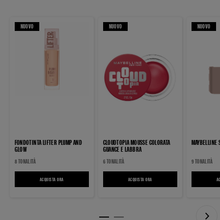
NUOVO
NUOVO
NUOVO
FONDOTINTA LIFTER PLUMP AND
CLOUDTOPIA MOUSSE COLORATA
MAYBELLINE 
GLOW
GUANCE E LABBRA
8 TONALITÀ
6 TONALITÀ
9 TONALITÀ
ACQUISTA ORA
FONDOTINTA LIFTER PLUMP AND GLOW
ACQUISTA ORA
CLOUDTOPIA MOUSSE COLORATA GUANCE 
A