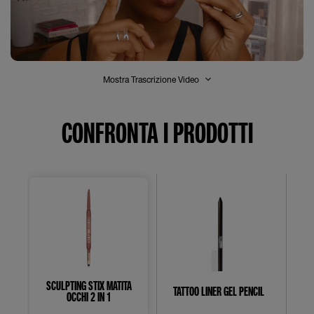
Mostra Trascrizione Video
CONFRONTA I PRODOTTI
SCULPTING STIX MATITA
TA
TATTOO LINER GEL PENCIL
OCCHI 2 IN 1