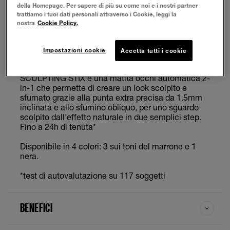
ACQUISTA ORA
della Homepage. Per sapere di più su come noi e i nostri partner
trattiamo i tuoi dati personali attraverso i Cookie, leggi la
nostra
Cookie Policy.
TROVA UN NEGOZIO
Impostazioni cookie
Accetta tutti i cookie
DETTAGLI PRODOTTO
SCULPTING STIX è una matita occhi automatica 2-
in-1 che permette di creare un look scolpito e
sfumato grazie alla punta extra precisa da 1.5mm
inclinata e allo sfumino obliquo, per uno sguardo
scolpito dall'effetto naturale in due semplici step.
Fino a 24h di tenuta*
Disponibile in 4 colori: 3 sui toni del marrone e 1
nera.
*test di autovalutazione su 117 soggetti
BENEFICI