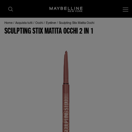
op
Home
Acquista tutti
Occhi
Eyeliner
Sculpting Stix Matita Occhi
SCULPTING STIX MATITA OCCHI 2 IN 1