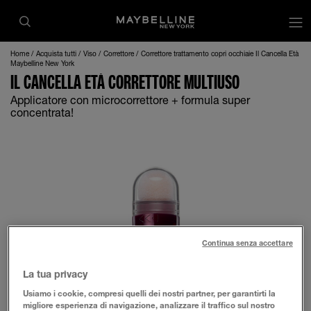
op
Home
Acquista tutti
Viso
Correttore
Correttore trattamento copri occhiaie Il Cancella Età
Maybelline New York
IL CANCELLA ETÀ CORRETTORE MULTIUSO
Applicatore con microcorrettore + formula super
concentrata!
Continua senza accettare
La tua privacy
Usiamo i cookie, compresi quelli dei nostri partner, per garantirti la
migliore esperienza di navigazione, analizzare il traffico sul nostro