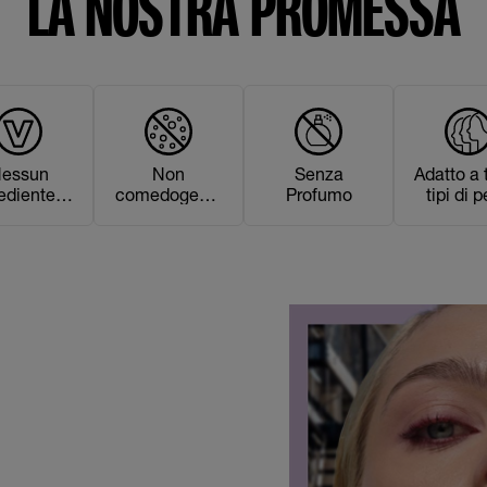
LA NOSTRA PROMESSA
essun
Non
Senza
Adatto a t
ediente o
comedogenic
Profumo
tipi di p
ivato di
o
rigine
nimale