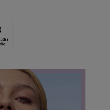
utti i
elle