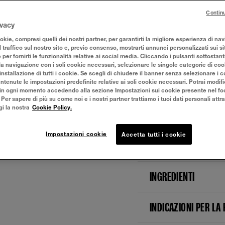
Contin
ivacy
DETTAGLI PRODOTTO
kie, compresi quelli dei nostri partner, per garantirti la migliore esperienza di na
l traffico sul nostro sito e, previo consenso, mostrarti annunci personalizzati sui sit
Il fondotinta SuperS
e per fornirti le funzionalità relative ai social media. Cliccando i pulsanti sottostant
medio-alta e una tenu
la navigazione con i soli cookie necessari, selezionare le singole categorie di co
soggetti). La sua for
installazione di tutti i cookie. Se scegli di chiudere il banner senza selezionare i c
tenute le impostazioni predefinite relative ai soli cookie necessari. Potrai modifi
dona un finish matte
in ogni momento accedendo alla sezione Impostazioni sui cookie presente nel foo
r sapere di più su come noi e i nostri partner trattiamo i tuoi dati personali attra
gi la nostra
Cookie Policy.
BENEFICI
Impostazioni cookie
Accetta tutti i cookie
COME APPLICARE
INGREDIENTI
INDICAZIONI PER LA