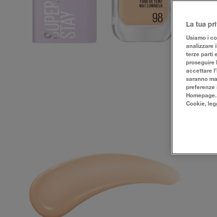
La tua pr
Usiamo i coo
analizzare i
terze parti 
proseguire 
accettare l’
saranno man
preferenze 
Homepage. Pe
Cookie, leg