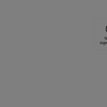
N
ingr
der
o
a