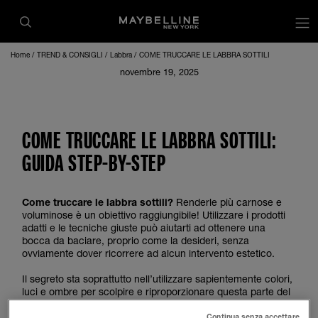
op
Home
TREND & CONSIGLI
Labbra
COME TRUCCARE LE LABBRA SOTTILI
novembre 19, 2025
COME TRUCCARE LE LABBRA SOTTILI:
GUIDA STEP-BY-STEP
Come truccare le labbra sottili?
Renderle più carnose e
voluminose è un obiettivo raggiungibile! Utilizzare i prodotti
adatti e le tecniche giuste può aiutarti ad ottenere una
bocca da baciare, proprio come la desideri, senza
ovviamente dover ricorrere ad alcun intervento estetico.
Il segreto sta soprattutto nell’utilizzare sapientemente colori,
luci e ombre per scolpire e riproporzionare questa parte del
viso. Ma prima ancora, è indispensabile prendersi cura della
pelle delle labbra e mantenerla idratata e sana.
Continua senza accettare