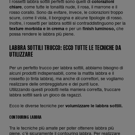
I rossetti labbra sottili perfetti sono quelli di
colorazioni
chiare
, come tutte le tonalità nude, il rosa, il marrone e il
rosso corallo. Sono da evitare, invece, le colorazioni troppo
scure, come il viola, il borgogna e alcune tipologie di rosso.
Inoltre, i rossetti per labbra sottili si contraddistinguono per la
texture morbida e in crema
e per un
finish luminoso,
che
possa rendere le labbra più piene.
LABBRA SOTTILI TRUCCO: ECCO TUTTE LE TECNICHE DA
UTILIZZARE
Per un perfetto trucco per labbra sottili, abbiamo bisogno di
alcuni prodotti indispensabili, come la matita labbra e il
rossetto (o tinta labbra), ma anche di correttori, se vogliamo
realizzare delle ombreggiature e dei punti luce.
Utilizzando questi prodotti nella maniera corretta, truccare
labbra sottili sarà un gioco da ragazzi.
Ecco le diverse tecniche per
volumizzare le labbra sottili.
CONTOURING LABBRA
Tra le tecniche più amate per poter ottenere labbra più
piene, c’è sicuramente il
contouring labbra
. Per realizzare