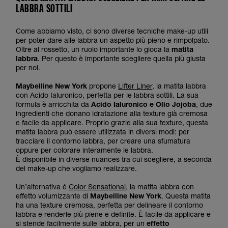
LABBRA SOTTILI
Come abbiamo visto, ci sono diverse tecniche make-up utili
per poter dare alle labbra un aspetto più pieno e rimpolpato.
Oltre al rossetto, un ruolo importante lo gioca la
matita
labbra
. Per questo è importante scegliere quella più giusta
per noi.
Maybelline New York
propone
Lifter Liner
, la matita labbra
con Acido Ialuronico, perfetta per le labbra sottili. La sua
formula è arricchita da
Acido Ialuronico e Olio Jojoba
, due
ingredienti che donano idratazione alla texture già cremosa
e facile da applicare. Proprio grazie alla sua texture, questa
matita labbra può essere utilizzata in diversi modi: per
tracciare il contorno labbra, per creare una sfumatura
oppure per colorare interamente le labbra.
È disponibile in diverse nuances tra cui scegliere, a seconda
del make-up che vogliamo realizzare.
Un’alternativa è
Color Sensational
, la matita labbra con
effetto volumizzante di
Maybelline New York
. Questa matita
ha una texture cremosa, perfetta per delineare il contorno
labbra e renderle più piene e definite. È facile da applicare e
si stende facilmente sulle labbra, per un
effetto