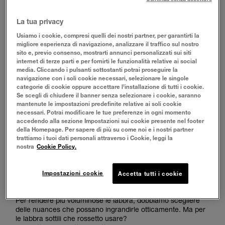
LABBRA SOTTILI COME TRUCCARLE: ECCO ALCUNI
La tua privacy
CONSIGLI
Usiamo i cookie, compresi quelli dei nostri partner, per garantirti la
migliore esperienza di navigazione, analizzare il traffico sul nostro
sito e, previo consenso, mostrarti annunci personalizzati sui siti
Le
labbra
possono essere uno dei punti focali del nostro
internet di terze parti e per fornirti le funzionalità relative ai social
make-up, sulle quali possiamo sbizzarrirci con tecniche e
media. Cliccando i pulsanti sottostanti potrai proseguire la
prodotti diversi da utilizzare. Ma soprattutto, è importante
navigazione con i soli cookie necessari, selezionare le singole
prenderci cura costantemente delle labbra, detergendole
categorie di cookie oppure accettare l’installazione di tutti i cookie.
sempre, in modo da eliminare i residui di make-up e le altre
Se scegli di chiudere il banner senza selezionare i cookie, saranno
impurità, che rischiano di farle seccare.
mantenute le impostazioni predefinite relative ai soli cookie
necessari. Potrai modificare le tue preferenze in ogni momento
Applichiamo quotidianamente un
balsamo labbra
o un
accedendo alla sezione Impostazioni sui cookie presente nel footer
burro di cacao
, per mantenerle morbide e idratate. Inoltre,
della Homepage. Per sapere di più su come noi e i nostri partner
è importante utilizzare
uno scrub labbra
, almeno una volta
trattiamo i tuoi dati personali attraverso i Cookie, leggi la
a settimana, per eliminare le cellule morte e le pellicine, per
nostra
Cookie Policy.
ottenere labbra morbide e setose.
Impostazioni cookie
Accetta tutti i cookie
LABBRA SOTTILI ROSSETTO: ECCO QUALI UTILIZZARE
Per rendere più voluminose le labbra, dobbiamo scegliere
delle nuances che possano ingrandirle otticamente. Ma per
le labbra sottili che rossetto usare?