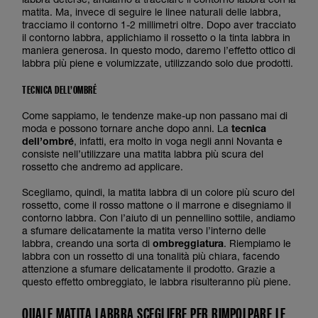
matita. Ma, invece di seguire le linee naturali delle labbra,
tracciamo il contorno 1-2 millimetri oltre. Dopo aver tracciato
il contorno labbra, applichiamo il rossetto o la tinta labbra in
maniera generosa. In questo modo, daremo l’effetto ottico di
labbra più piene e volumizzate, utilizzando solo due prodotti.
TECNICA DELL’OMBRÉ
Come sappiamo, le tendenze make-up non passano mai di
moda e possono tornare anche dopo anni. La
tecnica
dell’ombré
, infatti, era molto in voga negli anni Novanta e
consiste nell’utilizzare una matita labbra più scura del
rossetto che andremo ad applicare.
Scegliamo, quindi, la matita labbra di un colore più scuro del
rossetto, come il rosso mattone o il marrone e disegniamo il
contorno labbra. Con l’aiuto di un pennellino sottile, andiamo
a sfumare delicatamente la matita verso l’interno delle
labbra, creando una sorta di
ombreggiatura
. Riempiamo le
labbra con un rossetto di una tonalità più chiara, facendo
attenzione a sfumare delicatamente il prodotto. Grazie a
questo effetto ombreggiato, le labbra risulteranno più piene.
QUALE MATITA LABBRA SCEGLIERE PER RIMPOLPARE LE