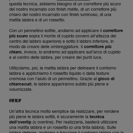
questa tecnica, abbiamo bisogno di un correttore più scuro
del nostro incarnato con finish matte, di un correttore più
chiaro del nostro incarnato con finish luminoso, di una
matita labbra e di un rossetto.
Con un pennellino sottile, andiamo ad applicare il
correttore
più scuro
sopra il monte di cupido (ovvero all’altezza del
centro del labbro superiore) e sotto il labbro inferiore, in
modo da creare delle ombreggiature. Il
correttore più
chiaro
, invece, lo andremo ad applicare sull’arco di cupido
e al centro delle labbra, per creare dei punti luce.
Utilizziamo, poi, la matita labbra per delineare il contorno
labbra e applichiamo il rossetto liquido o dalla texture
cremosa con l’aiuto di un pennellino. Grazie al
gioco di
chiaroscuri
, le labbra appariranno subito più piene e
volumizzate.
OVERLIP
Un’altra tecnica molto semplice da realizzare, per rendere
più piene le labbra sottili, è sicuramente la
tecnica
dell’overlip
(o overline). Per realizzarla, basterà utilizzare
una matita labbra e un rossetto (o una tinta labbra). Sulle
labbra deterse, andiamo a tracciare il contorno labbra con la