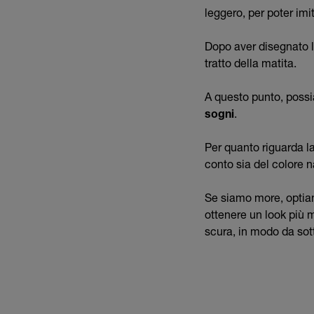
leggero, per poter imi
Dopo aver disegnato l
tratto della matita.
A questo punto, possia
sogni
.
Per quanto riguarda l
conto sia del colore n
Se siamo more, optiamo
ottenere un look più 
scura, in modo da sot