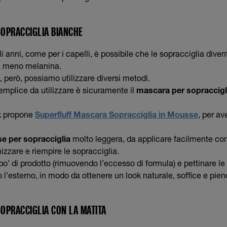
OPRACCIGLIA BIANCHE
li anni, come per i capelli, è possibile che le sopracciglia diven
a meno melanina.
 però, possiamo utilizzare diversi metodi.
mplice da utilizzare è sicuramente il
mascara per sopraccigl
k
propone
Superfluff Mascara Sopracciglia in Mousse
, per av
e per sopracciglia
molto leggera, da applicare facilmente con 
izzare e riempire le sopracciglia.
o’ di prodotto (rimuovendo l’eccesso di formula) e pettinare le
so l’esterno, in modo da ottenere un look naturale, soffice e pien
OPRACCIGLIA CON LA MATITA