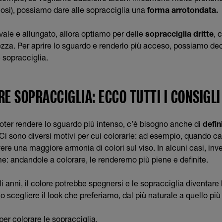
osi), possiamo dare alle sopracciglia una
forma arrotondata.
ale e allungato, allora optiamo per delle
sopracciglia dritte
, 
zza. Per aprire lo sguardo e renderlo più acceso, possiamo dec
e sopracciglia.
E SOPRACCIGLIA: ECCO TUTTI I CONSIGLI
poter rendere lo sguardo più intenso, c’è bisogno anche di
defin
 Ci sono diversi motivi per cui colorarle: ad esempio, quando c
ere una maggiore armonia di colori sul viso. In alcuni casi, inve
me: andandole a colorare, le renderemo più piene e definite.
li anni, il colore potrebbe spegnersi e le sopracciglia diventar
 scegliere il look che preferiamo, dal più naturale a quello pi
per colorare le sopracciglia.