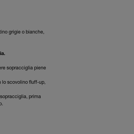
tino grigie o bianche,
ia.
ere sopracciglia piene
lo scovolino fluff-up,
 sopracciglia, prima
o.