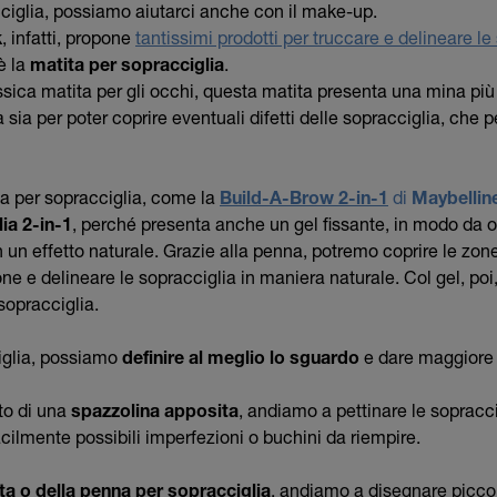
cciglia, possiamo aiutarci anche con il make-up.
k
, infatti, propone
tantissimi prodotti per truccare e delineare le
è la
matita per sopracciglia
.
assica matita per gli occhi, questa matita presenta una mina pi
sia per poter coprire eventuali difetti delle sopracciglia, che pe
na per sopracciglia, come la
Build-A-Brow 2-in-1
di
Maybellin
ia 2-in-1
, perché presenta anche un gel fissante, in modo da o
n un effetto naturale. Grazie alla penna, potremo coprire le zo
ne e delineare le sopracciglia in maniera naturale. Col gel, poi,
e sopracciglia.
iglia, possiamo
definire al meglio lo sguardo
e dare maggiore 
uto di una
spazzolina apposita
, andiamo a pettinare le sopraccig
cilmente possibili imperfezioni o buchini da riempire.
ta o della penna per sopracciglia
, andiamo a disegnare piccol