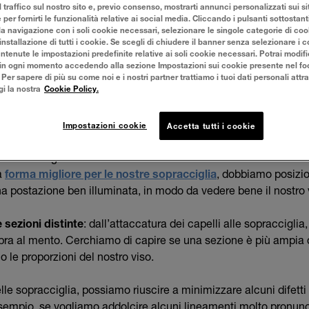
l traffico sul nostro sito e, previo consenso, mostrarti annunci personalizzati sui sit
ono renderlo più ampio e intenso. Oltre alla forma, è important
e per fornirti le funzionalità relative ai social media. Cliccando i pulsanti sottostant
o: spesso, infatti, con l’avanzare del tempo, le sopracciglia po
la navigazione con i soli cookie necessari, selezionare le singole categorie di co
installazione di tutti i cookie. Se scegli di chiudere il banner senza selezionare i c
colorare le sopracciglia
.
tenute le impostazioni predefinite relative ai soli cookie necessari. Potrai modifi
in ogni momento accedendo alla sezione Impostazioni sui cookie presente nel foo
r sapere di più su come noi e i nostri partner trattiamo i tuoi dati personali attra
gi la nostra
Cookie Policy.
UARE LA FORMA IDEALE PER LE SOPRACCI
Impostazioni cookie
Accetta tutti i cookie
, della lunghezza, dell’arco e del loro spessore, le sopraccigl
amente lo sguardo.
a
forma migliore per le nostre sopracciglia
, dobbiamo posizio
a postazione ben illuminata, in modo da vedere bene il nostro 
e sezioni distinte
: dall’attaccatura dei capelli alle sopracciglia
abbra al mento. Cerchiamo di capire se una sezione è più ampia d
 le proporzioni del nostro viso.
le sopracciglia, possiamo riuscire a minimizzare alcuni difetti 
 esempio, se vogliamo addolcire alcuni lineamenti molto pronunc