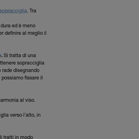
 sopracciglia
. Tra
ù dura ed è meno
r definire al meglio il
e
.
Si tratta di una
ttenere sopracciglia
ne rade disegnando
 possiamo fissare il
armonia al viso.
lia verso l’alto, in
i tratti in modo