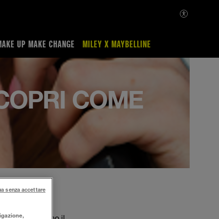
MAKE UP MAKE CHANGE
MILEY X MAYBELLINE
SCOPRI COME
ua senza accettare
vigazione,
ché incorniciano il