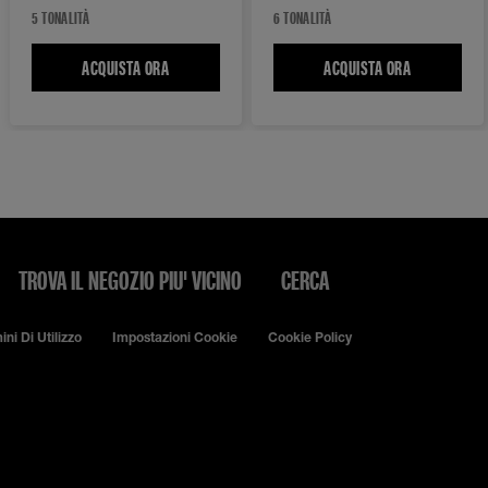
5 TONALITÀ
6 TONALITÀ
ACQUISTA ORA
SUPERFLUFF MASCARA SOPRACCIGLIA IN MOUSSE
ACQUISTA ORA
BUILD-A-BRO
TROVA IL NEGOZIO PIU' VICINO
CERCA
ini Di Utilizzo
Impostazioni Cookie
Cookie Policy