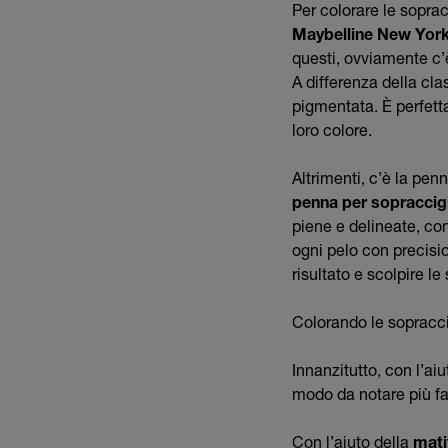
Per colorare le sopra
Maybelline New Yor
questi, ovviamente c’
A differenza della cl
pigmentata. È perfetta 
loro colore.
Altrimenti, c’è la pen
penna per sopraccigl
piene e delineate, co
ogni pelo con precisio
risultato e scolpire l
Colorando le sopracc
Innanzitutto, con l’ai
modo da notare più fa
Con l’aiuto della
mati