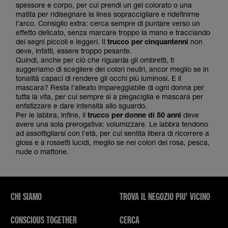
spessore e corpo, per cui prendi un gel colorato o una
matita per ridisegnare la linea sopraccigliare e ridefinirne
l’arco. Consiglio extra: cerca sempre di puntare verso un
effetto delicato, senza marcare troppo la mano e tracciando
dei segni piccoli e leggeri. Il
trucco per cinquantenni
non
deve, infatti, essere troppo pesante.
Quindi, anche per ciò che riguarda gli ombretti, ti
suggeriamo di scegliere dei colori neutri, ancor meglio se in
tonalità capaci di rendere gli occhi più luminosi. E il
mascara? Resta l’alleato impareggiabile di ogni donna per
tutta la vita, per cui sempre sì a piegaciglia e mascara per
enfatizzare e dare intensità allo sguardo.
Per le labbra, infine, il
trucco per donne di 50 anni
deve
avere una sola prerogativa: volumizzare. Le labbra tendono
ad assottigliarsi con l’età, per cui sentita libera di ricorrere a
gloss e a rossetti lucidi, meglio se nei colori del rosa, pesca,
nude o mattone.
CHI SIAMO
TROVA IL NEGOZIO PIU' VICINO
CONSCIOUS TOGETHER
CERCA