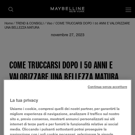
op
Home
TREND & CONSIGLI
Viso
COME TRUCCARSI DOPO I 50 ANNI E VALORIZZARE
UNA BELLEZZA MATURA
novembre 27, 2023
COME TRUCCARSI DOPO I 50 ANNI E
VALORIZZARE UNA BELLEZZA MATURA
Continua senza accettare
Come truccarsi dopo i 50 anni
? Quale il make-up più
adatto a una bellezza matura? Sicuramente facendo posto a
La tua privacy
qualcosa di nuovo, che sia in grado di nascondere qualche
Usiamo i cookie, compresi quelli dei nostri partner, per garantirti la
imperfezione e al contempo riesca a valorizzare una
migliore esperienza di navigazione, analizzare il traffico sul nostro
bellezza più matura.
sito e, previo consenso, mostrarti annunci personalizzati sui siti
internet di terze parti e per fornirti le funzionalità relative ai social
TRUCCARSI BENE A 50 ANNI, LA SKINCARE È IL SEGRETO
media. Cliccando i pulsanti sottostanti potrai proseguire la
navigazione con i soli cookie necessari, selezionare le singole