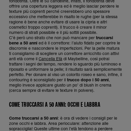
fondotinta. Oltre le 50 candeline, infatti, il fondotinta deve
offrire una copertura leggera ed è meglio lasciar perdere le
texture più coprenti perché creerebbero uno spessore
eccessivo che metterebbe in risalto le rughe (per la stessa
ragione è bene anche evitare di usare la cipria e altri
cosmetici troppo coprenti). Il trucco è creare il minor
numero di strati possibile e il più sottili possibile.
C’è però uno strato che non può mancare per
truccarsi
bene a 50 anni
ed è il correttore: l’aiuto fidato per coprire le
discromie e nascondere le imperfezioni. Per la pelle matura
ti consigliamo di scegliere un correttore arricchito con attivi
anti età come il
Cancella Età
di Maybelline, così potrai
trattare i segni del tempo, rendere lo sguardo più luminoso e
riposato e uniformare la pelle; il risultato sarà semplicemente
perfetto. Per donare al viso un colorito roseo e sano, infine, il
contouring è sconsigliato per il
trucco dopo i 50 anni
,
meglio invece applicare giusto un po’ di blush in crema
(cerca sempre di evitare le texture in polvere).
COME TRUCCARSI A 50 ANNI: OCCHI E LABBRA
Come truccarsi a 50 anni
: è ora di vedere i consigli per le
zone occhi e labbra. Area perioculare: attenzione alle
sopracciglia! Queste ultime con l’età tendono a perdere